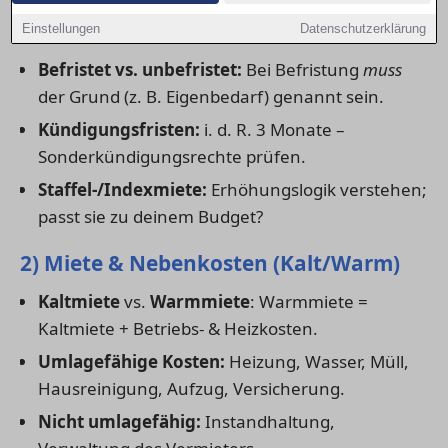
1) Mietdauer & Vertragsart
Einstellungen
Datenschutzerklärung
Befristet vs. unbefristet:
Bei Befristung
muss
der Grund (z. B. Eigenbedarf) genannt sein.
Kündigungsfristen:
i. d. R. 3 Monate –
Sonderkündigungsrechte prüfen.
Staffel-/Indexmiete:
Erhöhungslogik verstehen;
passt sie zu deinem Budget?
2) Miete & Nebenkosten (Kalt/Warm)
Kaltmiete
vs.
Warmmiete
: Warmmiete =
Kaltmiete + Betriebs- & Heizkosten.
Umlagefähige Kosten:
Heizung, Wasser, Müll,
Hausreinigung, Aufzug, Versicherung.
Nicht umlagefähig:
Instandhaltung,