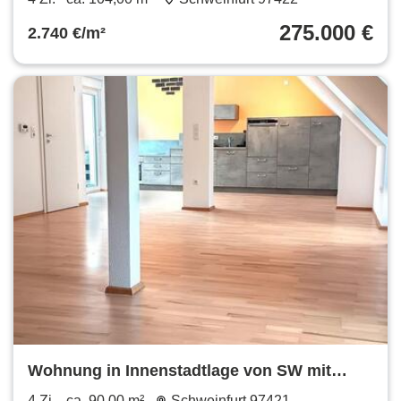
275.000 €
2.740 €/m²
Wohnung in Innenstadtlage von SW mit
Dachterrasse und Aufzug
4 Zi.
ca. 90,00 m²
Schweinfurt 97421