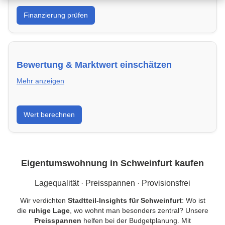
Was kannst du dir leisten? Banken in Schweinfurt &
Finanzierung prüfen
Kredite vergleichen und Förderprogramme optimal
nutzen.
Bewertung & Marktwert einschätzen
Mehr anzeigen
Kaufpreis einordnen, Vergleichsobjekte in
Wert berechnen
Schweinfurt verstehen und Risiken minimieren –
kompakt erklärt.
Eigentumswohnung in Schweinfurt kaufen
Lagequalität · Preisspannen · Provisionsfrei
Wir verdichten
Stadtteil-Insights für Schweinfurt
: Wo ist
die
ruhige Lage
, wo wohnt man besonders zentral? Unsere
Preisspannen
helfen bei der Budgetplanung. Mit