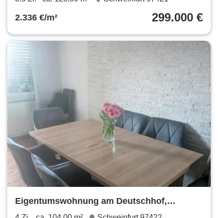
299.000 €
2.336 €/m²
Eigentumswohnung am Deutschhof,
provisionsfrei
4 Zi.
ca. 104,00 m²
Schweinfurt 97422