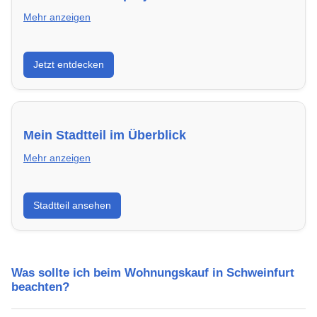
Mehr anzeigen
Entdecke Neubauprojekte in Schweinfurt – modern,
Jetzt entdecken
energieeffizient und sofort bezugsfertig.
Mein Stadtteil im Überblick
Mehr anzeigen
Erfahre mehr über deinen Stadtteil in Schweinfurt:
Stadtteil ansehen
Lebensqualität, Verkehrsanbindung, Schulen,
Freizeitmöglichkeiten und Mietpreise.
Was sollte ich beim Wohnungskauf in Schweinfurt
beachten?