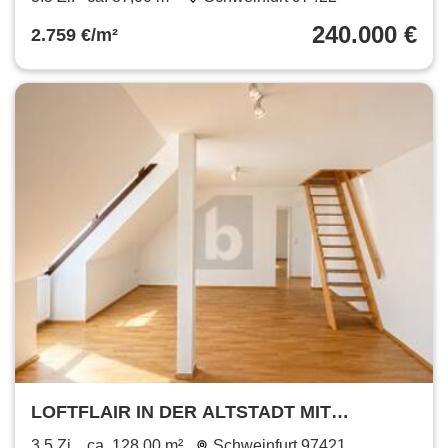
240.000 €
2.759 €/m²
LOFTFLAIR IN DER ALTSTADT MIT
DACHTERRASSE
3.5 Zi.
ca. 128,00 m²
Schweinfurt 97421