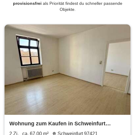
provisionsfrei
als Priorität findest du schneller passende
Objekte.
Wohnung zum Kaufen in Schweinfurt
135.000 € 67 m²
2 Zi.
ca. 67,00 m²
Schweinfurt 97421