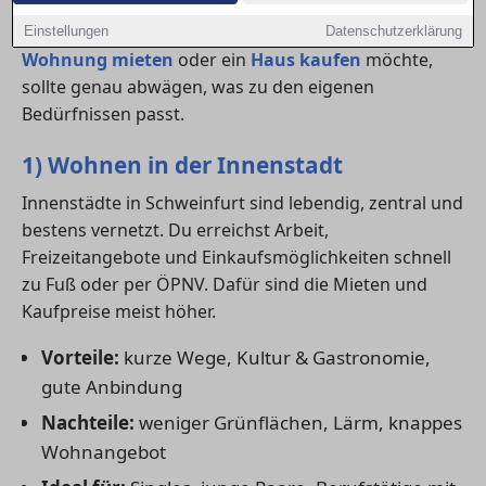
pulsierendes Leben bietet, punktet das Wohnen im
Grünen mit Ruhe, Platz und Natur. Wer eine
Einstellungen
Datenschutzerklärung
Wohnung mieten
oder ein
Haus kaufen
möchte,
sollte genau abwägen, was zu den eigenen
Bedürfnissen passt.
1) Wohnen in der Innenstadt
Innenstädte in Schweinfurt sind lebendig, zentral und
bestens vernetzt. Du erreichst Arbeit,
Freizeitangebote und Einkaufsmöglichkeiten schnell
zu Fuß oder per ÖPNV. Dafür sind die Mieten und
Kaufpreise meist höher.
Vorteile:
kurze Wege, Kultur & Gastronomie,
gute Anbindung
Nachteile:
weniger Grünflächen, Lärm, knappes
Wohnangebot