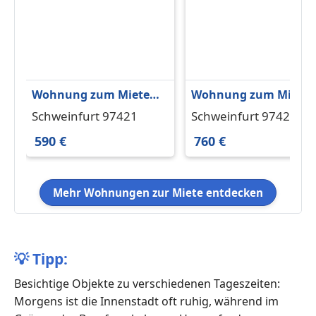
Wohnung zum Mieten
Wohnung zum Miete
in Schweinfurt 590 € 50
in Schweinfurt 760 € 8
Schweinfurt 97421
Schweinfurt 97422
m²
m²
590 €
760 €
Mehr Wohnungen zur Miete entdecken
💡
Tipp:
Besichtige Objekte zu verschiedenen Tageszeiten:
Morgens ist die Innenstadt oft ruhig, während im