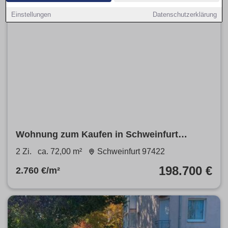
Einstellungen
Datenschutzerklärung
Wohnung zum Kaufen in Schweinfurt
198.700 € 72 m²
2 Zi.
ca. 72,00 m²
Schweinfurt 97422
198.700 €
2.760 €/m²