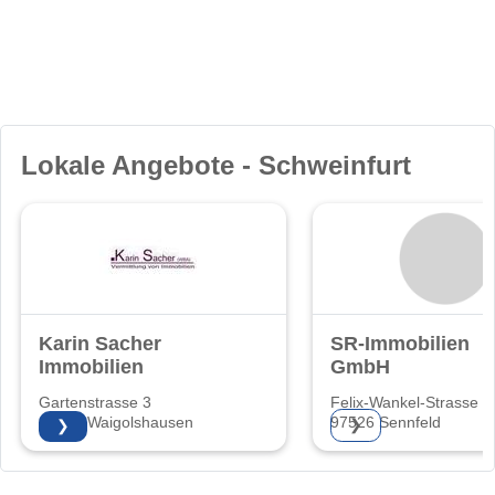
Lokale Angebote - Schweinfurt
Karin Sacher
SR-Immobilien
Immobilien
GmbH
Gartenstrasse 3
Felix-Wankel-Strasse 5
97534 Waigolshausen
97526 Sennfeld
❯
❯