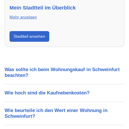
Mein Stadtteil im Überblick
Mehr anzeigen
Erfahre mehr über deinen Stadtteil in Schweinfurt:
Stadtteil ansehen
Lebensqualität, Verkehrsanbindung, Schulen,
Freizeitmöglichkeiten und Mietpreise.
Was sollte ich beim Wohnungskauf in Schweinfurt
beachten?
Wie hoch sind die Kaufnebenkosten?
Wie beurteile ich den Wert einer Wohnung in
Schweinfurt?