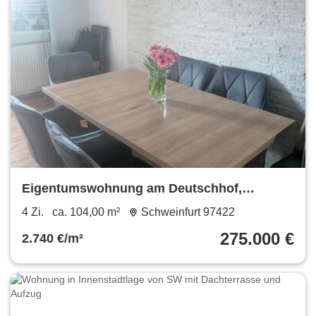
Eigentumswohnung am Deutschhof,
provisionsfrei
4 Zi.
ca. 104,00 m²
Schweinfurt 97422
275.000 €
2.740 €/m²