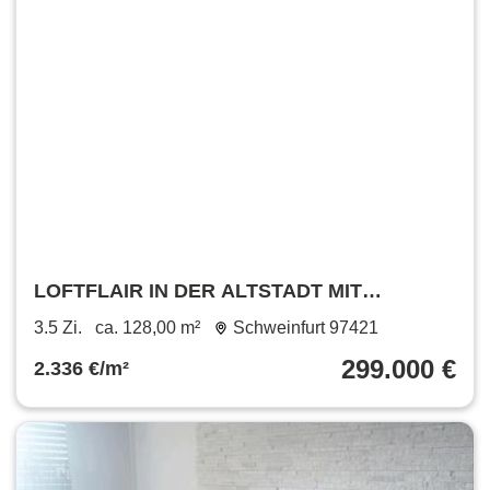
LOFTFLAIR IN DER ALTSTADT MIT
DACHTERRASSE
3.5 Zi.
ca. 128,00 m²
Schweinfurt 97421
299.000 €
2.336 €/m²