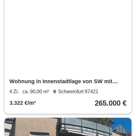
Wohnung in Innenstadtlage von SW mit
Dachterrasse und Aufzug
4 Zi.
ca. 90,00 m²
Schweinfurt 97421
265.000 €
3.322 €/m²