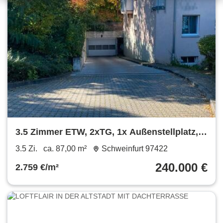
3.5 Zimmer ETW, 2xTG, 1x Außenstellplatz,
1x Tageslicht-Keller
3.5 Zi.
ca. 87,00 m²
Schweinfurt 97422
240.000 €
2.759 €/m²