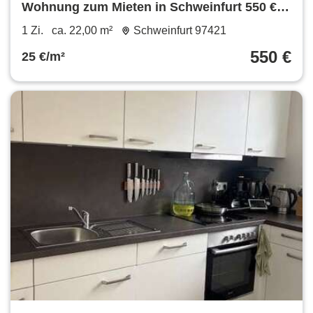
Wohnung zum Mieten in Schweinfurt 550 €
22 m²
1 Zi.
ca. 22,00 m²
Schweinfurt 97421
550 €
25 €/m²