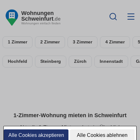
Wohnungen
Schweinfurt
.de
Wohnungen einfach finden
1 Zimmer
2 Zimmer
3 Zimmer
4 Zimmer
Hochfeld
Steinberg
Zürch
Innenstadt
G
1-Zimmer-Wohnung mieten in Schweinfurt
Aktuelle 1-Zimmer-Mietangebote im Überblick
Alle Cookies akzeptieren
Alle Cookies ablehnen
Finde deine 1-Zimmer-Wohnung in Schweinfurt – ideal für