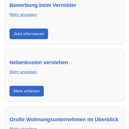
Bewerbung beim Vermieter
Mehr anzeigen
Wie du in Schweinfurt mit einer überzeugenden
Jetzt informieren
Bewerbung die besten Chancen auf deine
Traumwohnung hast – inklusive Mustervorlagen.
Nebenkosten verstehen
Mehr anzeigen
Erfahre, welche Nebenkosten rechtmäßig sind und
Mehr erfahren
wie du deine monatliche Belastung optimieren
kannst.
Große Wohnungsunternehmen im Überblick
Mehr anzeigen