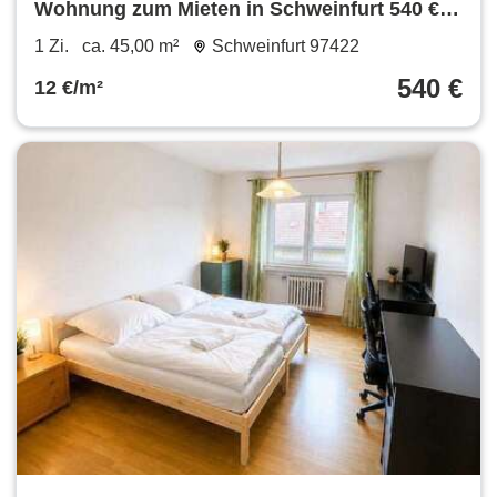
Wohnung zum Mieten in Schweinfurt 540 €
45 m²
1 Zi.
ca. 45,00 m²
Schweinfurt 97422
540 €
12 €/m²