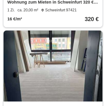
Wohnung zum Mieten in Schweinfurt 320 €
20 m²
1 Zi.
ca. 20,00 m²
Schweinfurt 97421
320 €
16 €/m²