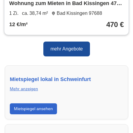
Wohnung zum Mieten in Bad Kissingen 470
€ 38.74 m²
1 Zi.
ca. 38,74 m²
Bad Kissingen 97688
470 €
12 €/m²
mehr Angebote
Mietspiegel lokal in Schweinfurt
Mehr anzeigen
Erhalte einen Überblick über die aktuellen Mietpreise
Mietspiegel ansehen
regional in Schweinfurt. So weißt du genau, welche
Miete fair ist und wo sich ein Vergleich lohnt.