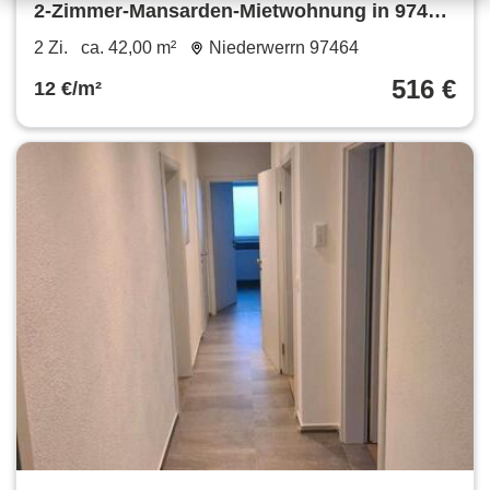
2-Zimmer-Mansarden-Mietwohnung in 97464
Niederwerrn (ID 590)
2 Zi.
ca. 42,00 m²
Niederwerrn 97464
516 €
12 €/m²