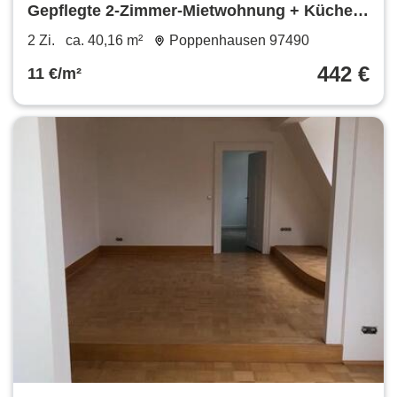
Gepflegte 2-Zimmer-Mietwohnung + Küche
in 97490 Poppenhausen (ID 1510) zwischen
2 Zi.
ca. 40,16 m²
Poppenhausen 97490
Schweinfurt und Würzburg
442 €
11 €/m²