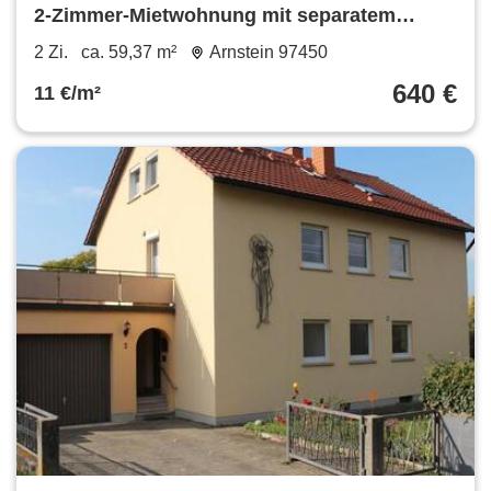
2-Zimmer-Mietwohnung mit separatem
Zugang in 97450 Arnstein (ID 1603)
2 Zi.
ca. 59,37 m²
Arnstein 97450
640 €
11 €/m²