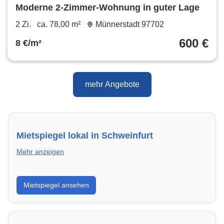
Moderne 2-Zimmer-Wohnung in guter Lage
2 Zi.
ca. 78,00 m²
Münnerstadt 97702
600 €
8 €/m²
mehr Angebote
Mietspiegel lokal in Schweinfurt
Mehr anzeigen
Erhalte einen Überblick über die aktuellen Mietpreise
Mietspiegel ansehen
regional in Schweinfurt. So weißt du genau, welche
Miete fair ist und wo sich ein Vergleich lohnt.