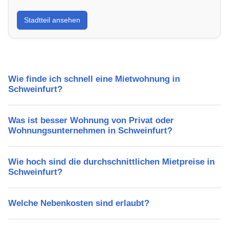
Erfahre mehr über deinen Stadtteil in Schweinfurt:
Stadtteil ansehen
Lebensqualität, Verkehrsanbindung, Schulen,
Freizeitmöglichkeiten und Mietpreise.
Wie finde ich schnell eine Mietwohnung in
Schweinfurt?
Was ist besser Wohnung von Privat oder
Wohnungsunternehmen in Schweinfurt?
Wie hoch sind die durchschnittlichen Mietpreise in
Schweinfurt?
Welche Nebenkosten sind erlaubt?