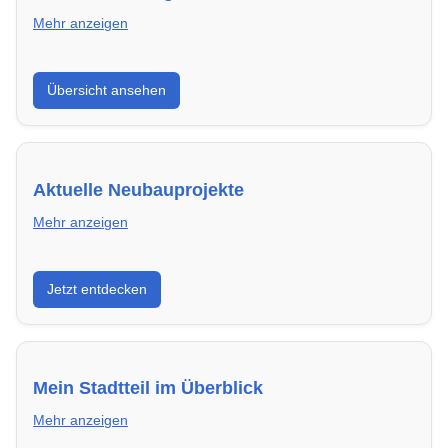
Mehr anzeigen
Hier findest du die wichtigsten Anbieter in Schweinfurt
Übersicht ansehen
– von Genossenschaften bis zu privaten Vermietern.
Aktuelle Neubauprojekte
Mehr anzeigen
Entdecke Neubauprojekte in Schweinfurt – modern,
Jetzt entdecken
energieeffizient und sofort bezugsfertig.
Mein Stadtteil im Überblick
Mehr anzeigen