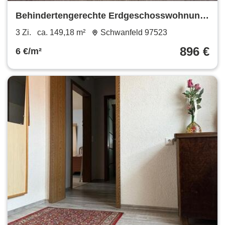
Behindertengerechte Erdgeschosswohnung
in 97523 Schwanfeld zwischen Würzburg
3 Zi.
ca. 149,18 m²
Schwanfeld 97523
und Schweinfurt (ID 1354)
896 €
6 €/m²