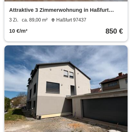
Attraktive 3 Zimmerwohnung in Haßfurt
Garage Wallbox Stellplatz
3 Zi.
ca. 89,00 m²
Haßfurt 97437
850 €
10 €/m²