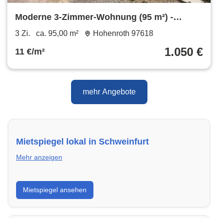
Moderne 3-Zimmer-Wohnung (95 m²) -
Erstbezug nach Kernsanierung
3 Zi.
ca. 95,00 m²
Hohenroth 97618
1.050 €
11 €/m²
mehr Angebote
Mietspiegel lokal in Schweinfurt
Mehr anzeigen
Erhalte einen Überblick über die aktuellen Mietpreise
Mietspiegel ansehen
regional in Schweinfurt. So weißt du genau, welche
Miete fair ist und wo sich ein Vergleich lohnt.