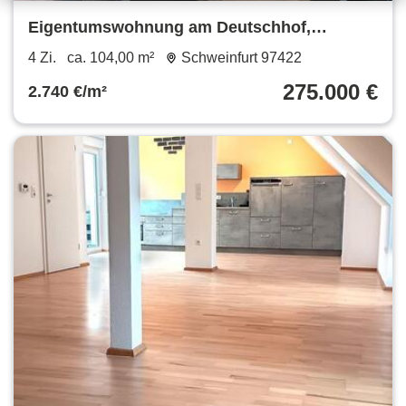
Eigentumswohnung am Deutschhof,
provisionsfrei
4 Zi.
ca. 104,00 m²
Schweinfurt 97422
275.000 €
2.740 €/m²