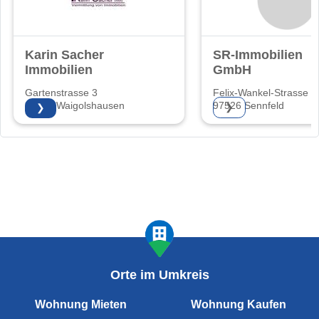
Karin Sacher
SR-Immobilien
Immobilien
GmbH
Gartenstrasse 3
Felix-Wankel-Strasse 5
97534 Waigolshausen
97526 Sennfeld
❯
❯
Orte im Umkreis
Wohnung Mieten
Wohnung Kaufen