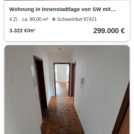
Wohnung in Innenstadtlage von SW mit
Dachterrasse und Aufzug
4 Zi.
ca. 90,00 m²
Schweinfurt 97421
299.000 €
3.322 €/m²