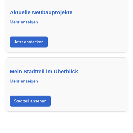
Aktuelle Neubauprojekte
Mehr anzeigen
Entdecke Neubauprojekte in Schweinfurt – modern,
Jetzt entdecken
energieeffizient und sofort bezugsfertig.
Mein Stadtteil im Überblick
Mehr anzeigen
Erfahre mehr über deinen Stadtteil in Schweinfurt:
Stadtteil ansehen
Lebensqualität, Verkehrsanbindung, Schulen,
Freizeitmöglichkeiten und Mietpreise.