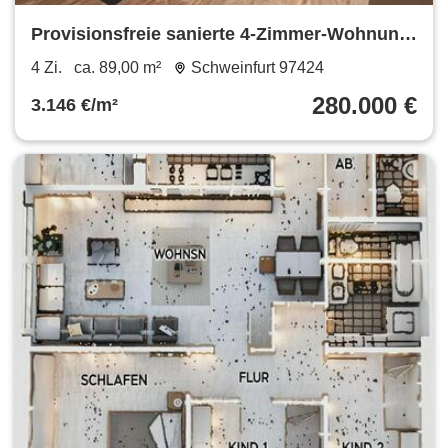
Provisionsfreie sanierte 4-Zimmer-Wohnung
mit Garage & Balkon
4 Zi.
ca. 89,00 m²
Schweinfurt 97424
280.000 €
3.146 €/m²