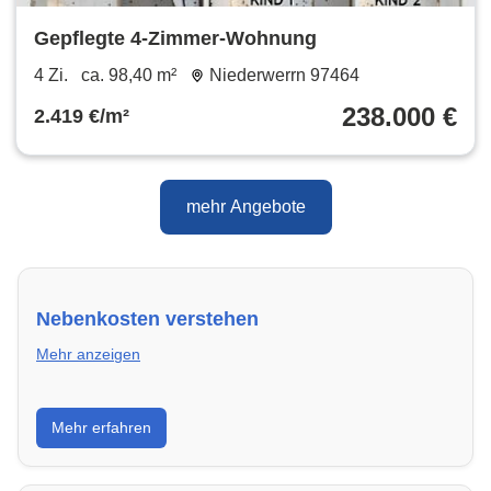
Gepflegte 4-Zimmer-Wohnung
4 Zi.
ca. 98,40 m²
Niederwerrn 97464
238.000 €
2.419 €/m²
mehr Angebote
Nebenkosten verstehen
Mehr anzeigen
Erfahre, welche Nebenkosten rechtmäßig sind und
Mehr erfahren
wie du deine monatliche Belastung optimieren
kannst.