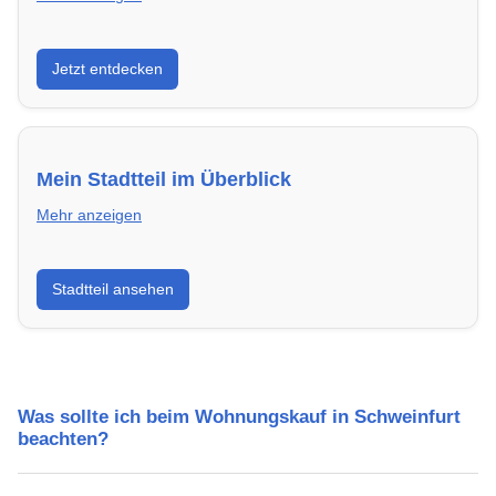
Entdecke Neubauprojekte in Schweinfurt – modern,
Jetzt entdecken
energieeffizient und sofort bezugsfertig.
Mein Stadtteil im Überblick
Mehr anzeigen
Erfahre mehr über deinen Stadtteil in Schweinfurt:
Stadtteil ansehen
Lebensqualität, Verkehrsanbindung, Schulen,
Freizeitmöglichkeiten und Mietpreise.
Was sollte ich beim Wohnungskauf in Schweinfurt
beachten?