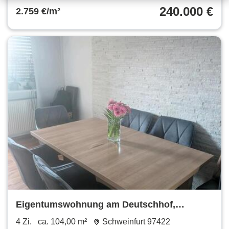
240.000 €
2.759 €/m²
Eigentumswohnung am Deutschhof,
provisionsfrei
4 Zi.
ca. 104,00 m²
Schweinfurt 97422