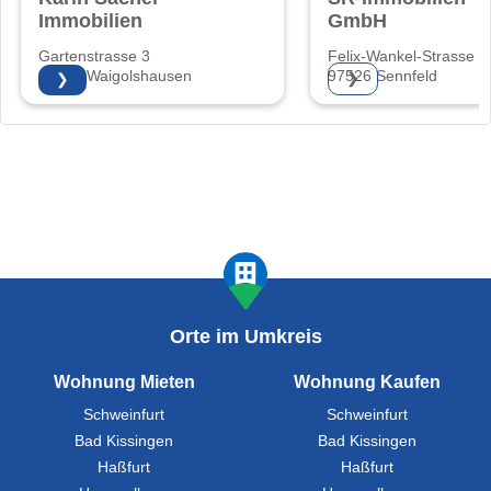
Immobilien
GmbH
Gartenstrasse 3
Felix-Wankel-Strasse 5
97534 Waigolshausen
97526 Sennfeld
❯
❯
Orte im Umkreis
Wohnung Mieten
Wohnung Kaufen
Schweinfurt
Schweinfurt
Bad Kissingen
Bad Kissingen
Haßfurt
Haßfurt