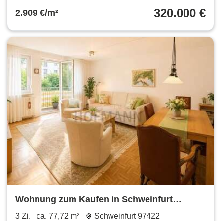
320.000 €
2.909 €/m²
Wohnung zum Kaufen in Schweinfurt
225.000 € 77.72 m²
3 Zi.
ca. 77,72 m²
Schweinfurt 97422