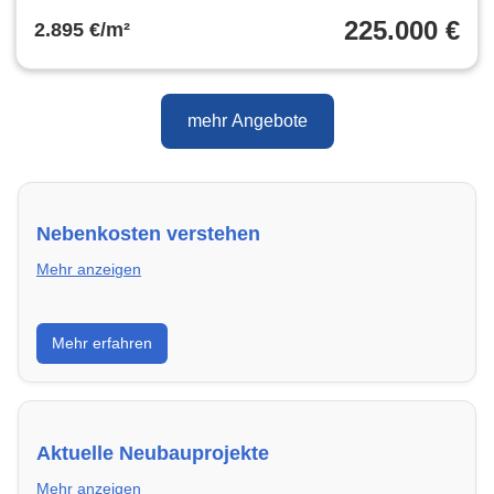
225.000 €
2.895 €/m²
mehr Angebote
Nebenkosten verstehen
Mehr anzeigen
Erfahre, welche Nebenkosten rechtmäßig sind und
Mehr erfahren
wie du deine monatliche Belastung optimieren
kannst.
Aktuelle Neubauprojekte
Mehr anzeigen