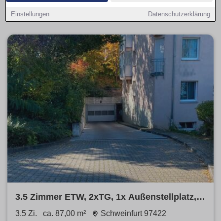
Vergleiche
Neubau
und
Bestand
, priorisiere
provisionsfrei
.
Einstellungen
Datenschutzerklärung
3.5 Zimmer ETW, 2xTG, 1x Außenstellplatz,
1x Tageslicht-Keller
3.5 Zi.
ca. 87,00 m²
Schweinfurt 97422