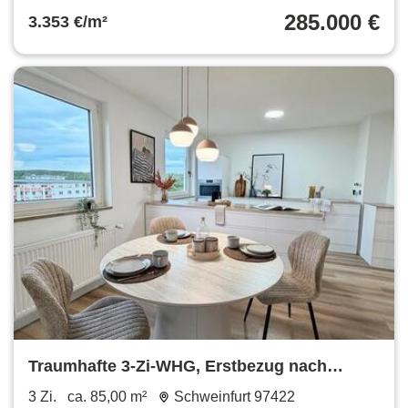
285.000 €
3.353 €/m²
Traumhafte 3-Zi-WHG, Erstbezug nach
Sanierung, Balkon, Weitblick
3 Zi.
ca. 85,00 m²
Schweinfurt 97422