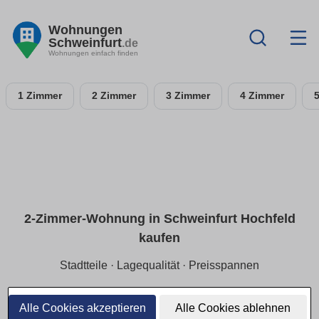
Wohnungen
Schweinfurt
.de
Wohnungen einfach finden
1 Zimmer
2 Zimmer
3 Zimmer
4 Zimmer
2-Zimmer-Wohnung in Schweinfurt Hochfeld
kaufen
Stadtteile · Lagequalität · Preisspannen
Für Single/Paare:
2-Zimmer-ETW in Schweinfurt Hochfeld
mit Fokus auf
ruhige Lage
und
Preisspannen
je Stadtteil.
Alle Cookies akzeptieren
Alle Cookies ablehnen